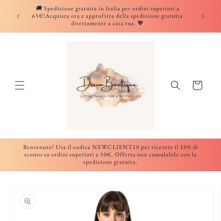
Vai
🚚 Spedizione gratuita in Italia per ordini superiori a
direttamente
W
65€!Acquista ora e approfitta della spedizione gratuita
ai contenuti
direttamente a casa tua. 💖
o
m
e
Carrello
n
’
s
Benvenuto! Usa il codice NEWCLIENT10 per ricevere il 10% di
c
sconto su ordini superiori a 50€. Offerta non cumulabile con la
spedizione gratuita.
r
Passa alle
o
informazioni
sul prodotto
p