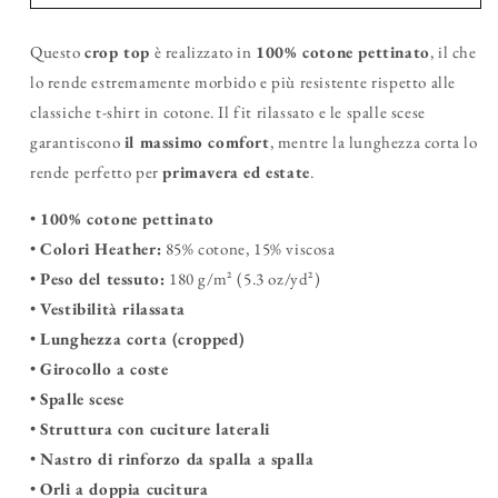
crop
crop
top
top
Questo
flower
crop top
è realizzato in
flower
100% cotone pettinato
, il che
lo rende estremamente morbido e più resistente rispetto alle
classiche t-shirt in cotone. Il fit rilassato e le spalle scese
garantiscono
il massimo comfort
, mentre la lunghezza corta lo
rende perfetto per
primavera ed estate
.
•
100% cotone pettinato
•
Colori Heather:
85% cotone, 15% viscosa
•
Peso del tessuto:
180 g/m² (5.3 oz/yd²)
•
Vestibilità rilassata
•
Lunghezza corta (cropped)
•
Girocollo a coste
•
Spalle scese
•
Struttura con cuciture laterali
•
Nastro di rinforzo da spalla a spalla
•
Orli a doppia cucitura