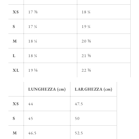
XS
17 ⅜
18 ¾
S
17 ¾
19 ¾
M
18 ¼
20 ⅝
L
18 ¾
21 ⅝
XL
19 ⅛
22 ⅝
LUNGHEZZA (cm)
LARGHEZZA (cm)
XS
44
47.5
S
45
50
M
46.5
52.5